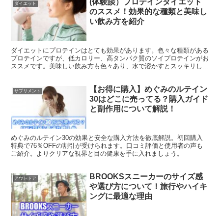
(体験談）プロテインダイエット
ダイエット
のススメ！効果的な種類と美味し
い飲み方を紹介
ダイエットにプロテインはとても効果があります。色々な種類がある
プロテインですが、低カロリー、高タンパク質のソイプロテインがお
ススメです。美味しい飲み方も色々あり、水で溶かすとスッキリした
飲みごたえ、牛乳や豆乳で溶かすと風味が増して飲みやすくなりま
す。また、牛乳を温めてホットドリンクにしても美味しいく飲むこと
【お得に購入】めぐみのルテイン
ができます。
サプリメント
30はどこに売ってる？購入ガイド
と副作用について解説！
めぐみのルテイン30の効果と安全な購入方法を徹底解説。初回購入
特典で76％OFFの割引が受けられます。口コミ評価と使用者の声も
ご紹介。よりクリアな視界と目の健康を手に入れましょう。
BROOKSスニーカーのサイズ感
アウトドア
や選び方について！旅行やハイキ
ングに最適な理由