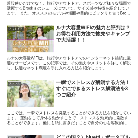
普段使いだけでなく、旅行やアウトドア、スポーツなど様々な場面で
活躍するBrookｓのシューズについて、サイズ感や特徴を紹介してい
ます。 また、オススメのモデルや場面や目的にピッタリと合うBrook
ｓのシューズモデルも紹介しています。
ルナ大容量WIFIの魅力と評判は？
アウトドア
お得な利用方法で旅先やキャンプ
で大活躍！！
ルナの大容量WiFiは、旅行やアウトドアでのインターネット接続に最
適なサービスです。この記事では、その魅力やメリットを詳しく解説
し、快適なネット環境を手に入れる方法を紹介します。
一瞬でストレスが解消する方法！
ストレス
すぐにできるストレス解消法を3
つご紹介
ここでは、一瞬でストレスを発散することができる方法を紹介してい
ます。 運動をして身体を動かすことで、ストレスを効果的に発散す
ることができます。他にも紙に書きだすことで自分の心を客観的に見
ることができ、ストレスには効果的です。夜もぐっすりと眠るために
睡眠の質を向上させる食べ物を紹介しています。
どこの国？）bluetti・ポータブル