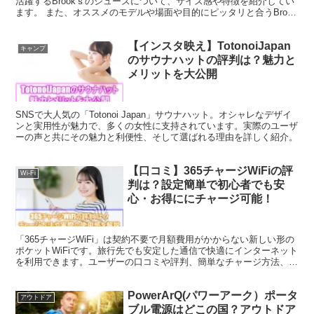
活躍するBrookｓのシューズについて、サイズ感や特徴を紹介してい
ます。 また、オススメのモデルや場面や目的にピッタリと合うBrook
ｓのシューズモデルも紹介しています。
【インスタ映え】TotonoiJapan
キャンプ
のサウナハットの評判は？魅力と
メリットを大公開
SNSで大人気の「Totonoi Japan」サウナハット。オシャレなデザイ
ンと実用性が魅力で、多くの女性に支持されています。実際のユーザ
ーの声と共にその魅力と利便性、そして選ばれる理由を詳しく紹介。
【口コミ】365チャージWiFiの評
Wi-Fi
判は？設定簡単で初心者でも安
心・お得ににチャージ可能！
「365チャージWiFi」は契約不要で月額費用がかからない新しい形の
ポケットWiFiです。旅行先でも安定した通信で快適にインターネット
を利用できます。ユーザーの口コミや評判、簡単なチャージ方法、利
用シーンについて詳しく解説しています。
PowerArQ(パワーアーク）ポータ
アウトドア
ブル電源はどこの国？アウトドア