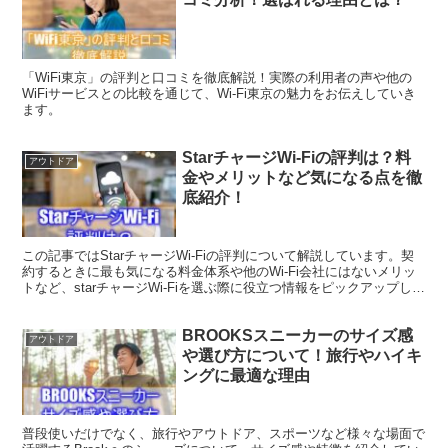
「WiFi東京」の評判と口コミを徹底解説！実際の利用者の声や他の
WiFiサービスとの比較を通じて、Wi-Fi東京の魅力をお伝えしていき
ます。
StarチャージWi-Fiの評判は？料
アウトドア
金やメリットなど気になる点を徹
底紹介！
この記事ではStarチャージWi-Fiの評判について解説しています。契
約するときに最も気になる料金体系や他のWi-Fi会社にはないメリッ
トなど、starチャージWi-Fiを選ぶ際に役立つ情報をピックアップして
います。
BROOKSスニーカーのサイズ感
アウトドア
や選び方について！旅行やハイキ
ングに最適な理由
普段使いだけでなく、旅行やアウトドア、スポーツなど様々な場面で